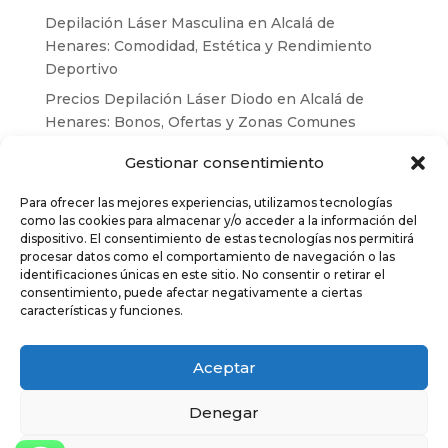
era:
es:
Depilación Láser Masculina en Alcalá de
59,00 €.
49,00 €.
Henares: Comodidad, Estética y Rendimiento
Deportivo
Precios Depilación Láser Diodo en Alcalá de
Henares: Bonos, Ofertas y Zonas Comunes
Depilación láser en invierno: el momento
Gestionar consentimiento
perfecto para empezar tu tratamiento
Para ofrecer las mejores experiencias, utilizamos tecnologías
Cómo preparar tu piel antes y después de la
como las cookies para almacenar y/o acceder a la información del
depilación láser – Depilación Láser Alcalá
dispositivo. El consentimiento de estas tecnologías nos permitirá
Depilación láser diodo: mitos y verdades desde
procesar datos como el comportamiento de navegación o las
identificaciones únicas en este sitio. No consentir o retirar el
Alcalá de Henares
consentimiento, puede afectar negativamente a ciertas
características y funciones.
Aceptar
Eternity © Alcalá de Henares
Denegar