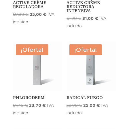
ACTIVE CRÈME
ACTIVE CRÈME
REGULADORA
REDUCTORA
INTENSIVA
El
El
50,90
€
25,00
€
IVA
El
El
61,90
€
31,00
€
IVA
precio
precio
incluido
precio
precio
incluido
original
actual
original
actual
era:
es:
era:
es:
50,90 €.
25,00 €.
61,90 €.
31,00 €.
¡Oferta!
¡Oferta!
PHLORODERM
RADICAL FUEGO
El
El
El
El
57,40
€
23,70
€
IVA
50,90
€
25,00
€
IVA
precio
precio
precio
precio
incluido
incluido
original
actual
original
actual
era:
es:
era:
es: