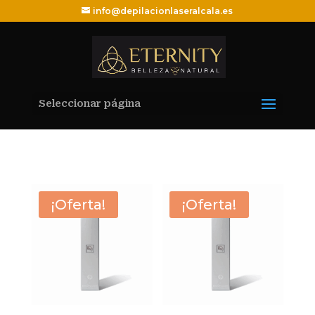
info@depilacionlaseralcala.es
Seleccionar página
¡Oferta!
¡Oferta!