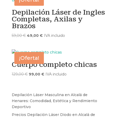
79,00 €.
69,00 €.
Depilación Láser de Ingles
Completas, Axilas y
Brazos
El
El
59,00
€
49,00
€
IVA incluido
precio
precio
original
actual
era:
es:
¡Oferta!
59,00 €.
49,00 €.
Cuerpo completo chicas
El
El
129,00
€
99,00
€
IVA incluido
precio
precio
original
actual
era:
es:
Depilación Láser Masculina en Alcalá de
129,00 €.
99,00 €.
Henares: Comodidad, Estética y Rendimiento
Deportivo
Precios Depilación Láser Diodo en Alcalá de