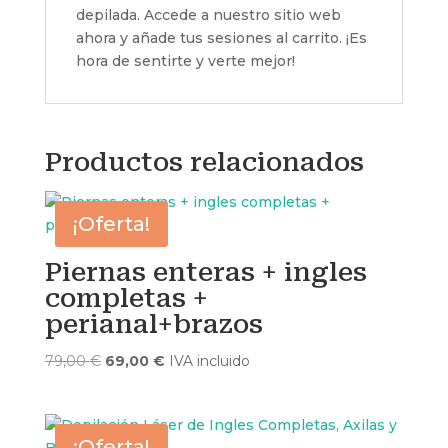
depilada. Accede a nuestro sitio web
ahora y añade tus sesiones al carrito. ¡Es
hora de sentirte y verte mejor!
Productos relacionados
¡Oferta!
Piernas enteras + ingles
completas +
perianal+brazos
El
El
79,00
€
69,00
€
IVA incluido
precio
precio
original
actual
era:
es:
¡Oferta!