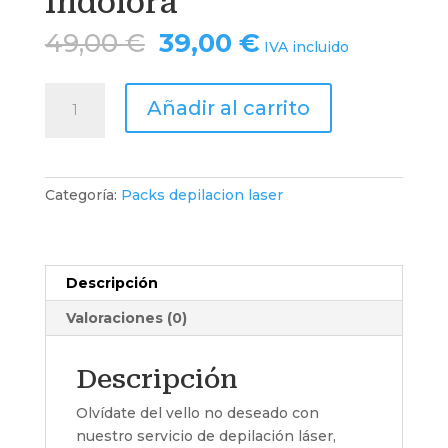
Indolora
El
El
49,00
€
39,00
€
IVA incluido
precio
precio
original
actual
Medias
era:
es:
Añadir al carrito
Piernas
49,00 €.
39,00 €.
+
Ingles
Completas
Categoría:
Packs depilacion laser
+
Perianal
–
Eficaz
Descripción
e
Valoraciones (0)
Indolora
cantidad
Descripción
Olvídate del vello no deseado con
nuestro servicio de depilación láser,