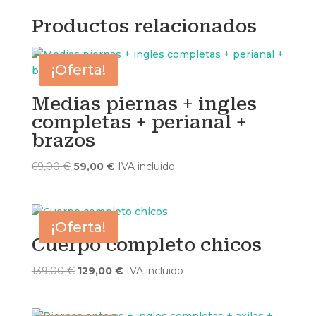
Productos relacionados
¡Oferta!
Medias piernas + ingles
completas + perianal +
brazos
El
El
69,00
€
59,00
€
IVA incluido
precio
precio
original
actual
era:
es:
¡Oferta!
69,00 €.
59,00 €.
Cuerpo completo chicos
El
El
139,00
€
129,00
€
IVA incluido
precio
precio
original
actual