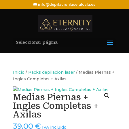
info@depilacionlaseralcala.es
Seleccionar página
Inicio
/
Packs depilacion laser
/ Medias Piernas +
Ingles Completas + Axilas
Medias Piernas +
Ingles Completas +
Axilas
39,00
€
IVA incluido