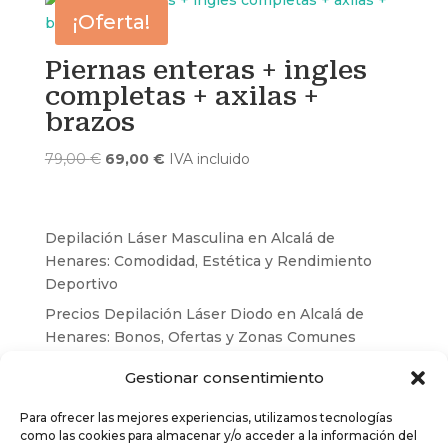
era:
es:
¡Oferta!
139,00 €.
129,00 €.
Piernas enteras + ingles
completas + axilas +
brazos
El
El
79,00
€
69,00
€
IVA incluido
precio
precio
original
actual
era:
es:
Depilación Láser Masculina en Alcalá de
79,00 €.
69,00 €.
Henares: Comodidad, Estética y Rendimiento
Deportivo
Precios Depilación Láser Diodo en Alcalá de
Henares: Bonos, Ofertas y Zonas Comunes
Depilación láser en invierno: el momento
Gestionar consentimiento
perfecto para empezar tu tratamiento
Para ofrecer las mejores experiencias, utilizamos tecnologías
Cómo preparar tu piel antes y después de la
como las cookies para almacenar y/o acceder a la información del
depilación láser – Depilación Láser Alcalá