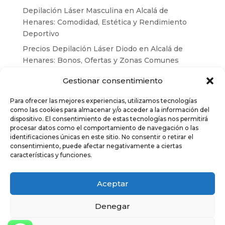
Depilación Láser Masculina en Alcalá de
Henares: Comodidad, Estética y Rendimiento
Deportivo
Precios Depilación Láser Diodo en Alcalá de
Henares: Bonos, Ofertas y Zonas Comunes
Depilación láser en invierno: el momento
Gestionar consentimiento
perfecto para empezar tu tratamiento
Para ofrecer las mejores experiencias, utilizamos tecnologías
Cómo preparar tu piel antes y después de la
como las cookies para almacenar y/o acceder a la información del
depilación láser – Depilación Láser Alcalá
dispositivo. El consentimiento de estas tecnologías nos permitirá
procesar datos como el comportamiento de navegación o las
Depilación láser diodo: mitos y verdades desde
identificaciones únicas en este sitio. No consentir o retirar el
Alcalá de Henares
consentimiento, puede afectar negativamente a ciertas
características y funciones.
Aceptar
Eternity © Alcalá de Henares
Denegar