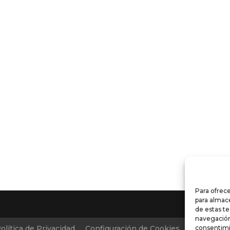
Para ofrece
para almace
de estas t
navegación 
olítica de Privacidad
Configuración de Cookies
Condicion
consentimi