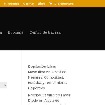
Mi cuenta
Carrito
Blog
0 elementos
a
Evolugie
Centro de belleza
Depilación Láser
Masculina en Alcalá de
Henares: Comodidad,
Estética y Rendimiento
Deportivo
Precios Depilación Láser
Diodo en Alcalá de