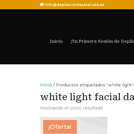
info@depilacionlaseralcala.es
Inicio
¡Tu Primera Sesión de Depil
Inicio
/ Productos etiquetados “white light 
white light facial 
Mostrando el único resultado
¡Oferta!