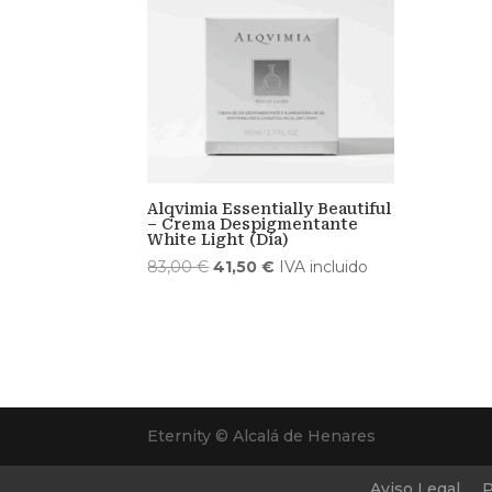
Alqvimia Essentially Beautiful
– Crema Despigmentante
White Light (Día)
El
El
83,00
€
41,50
€
IVA incluido
precio
precio
original
actual
era:
es:
83,00 €.
41,50 €.
Eternity © Alcalá de Henares
Aviso Legal
P