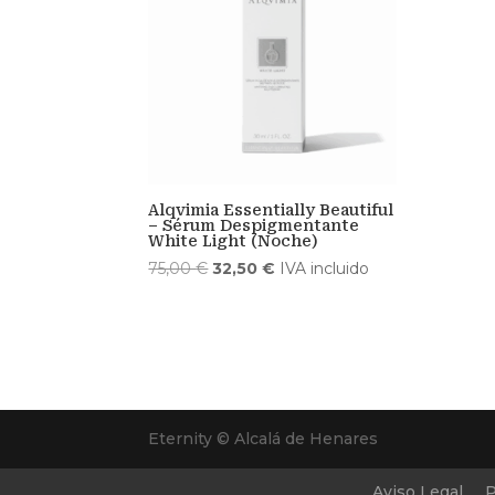
Alqvimia Essentially Beautiful
– Sérum Despigmentante
White Light (Noche)
El
El
75,00
€
32,50
€
IVA incluido
precio
precio
original
actual
era:
es:
75,00 €.
32,50 €.
Eternity © Alcalá de Henares
Aviso Legal
P