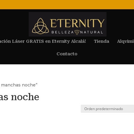
ación Láser GRATIS en Eternity Alcalá!
Tienda
Alqvimi
Contacto
to manchas noche”
as noche