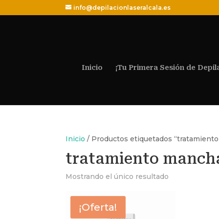
info@depilacionlaseralcala.es
Inicio
¡Tu Primera Sesión de Depil
Inicio
/ Productos etiquetados “tratamien
tratamiento manch
Mostrando el único resultado
¡Oferta!