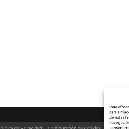
Para ofrece
para almace
de estas t
navegación 
olítica de Privacidad
Configuración de Cookies
Condicion
consentimi