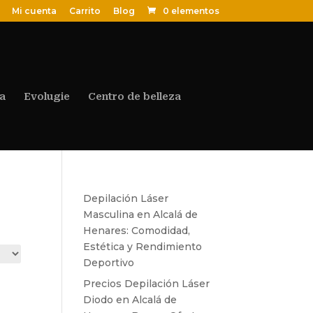
Mi cuenta
Carrito
Blog
0 elementos
a
Evolugie
Centro de belleza
Depilación Láser
Masculina en Alcalá de
Henares: Comodidad,
Estética y Rendimiento
Deportivo
Precios Depilación Láser
Diodo en Alcalá de