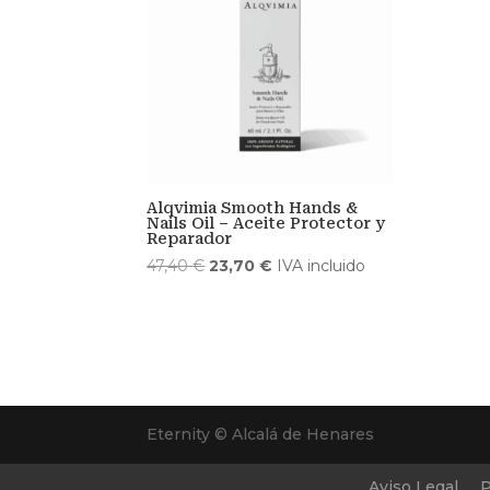
Alqvimia Smooth Hands &
Nails Oil – Aceite Protector y
Reparador
El
El
47,40
€
23,70
€
IVA incluido
precio
precio
original
actual
era:
es:
47,40 €.
23,70 €.
Eternity © Alcalá de Henares
Aviso Legal
P