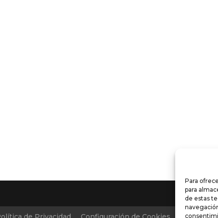
Para ofrece
para almace
de estas t
navegación 
olítica de Privacidad
Configuración de Cookies
Condicion
consentimi