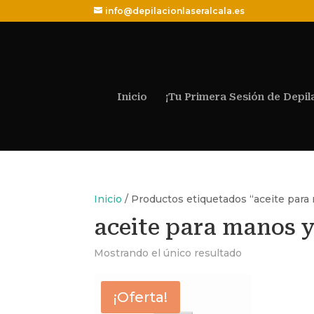
info@depilacionlaseralcala.es
Inicio
¡Tu Primera Sesión de Depil
Inicio
/ Productos etiquetados “aceite para
aceite para manos 
Mostrando el único resultado
¡Oferta!