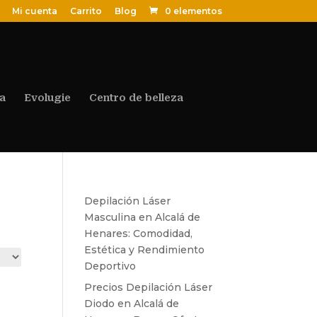
Mi cuenta
Carrito
Blog
0 elementos
a
Evolugie
Centro de belleza
Depilación Láser
Masculina en Alcalá de
Henares: Comodidad,
Estética y Rendimiento
Deportivo
Precios Depilación Láser
Diodo en Alcalá de